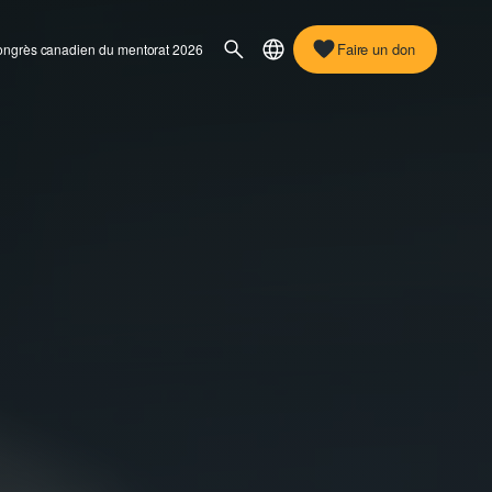
Faire un don
ngrès canadien du mentorat 2026