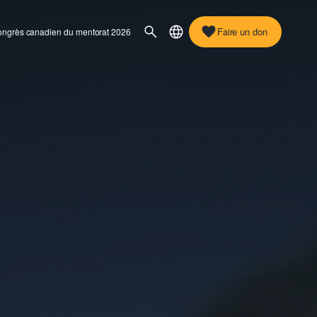
Faire un don
ngrès canadien du mentorat 2026